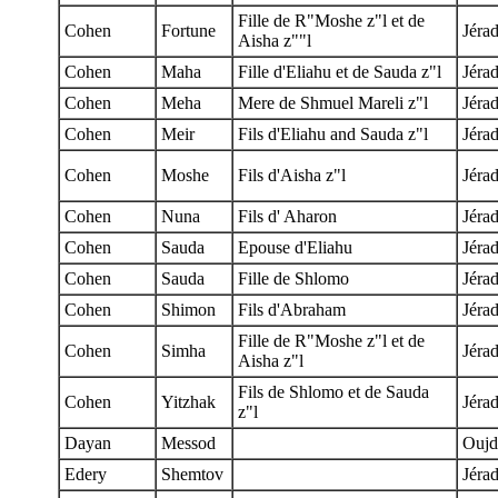
Fille de R"Moshe z"l et de
Cohen
Fortune
Jéra
Aisha z""l
Cohen
Maha
Fille d'Eliahu et de Sauda z"l
Jéra
Cohen
Meha
Mere de Shmuel Mareli z"l
Jéra
Cohen
Meir
Fils d'Eliahu and Sauda z"l
Jéra
Cohen
Moshe
Fils d'Aisha z"l
Jéra
Cohen
Nuna
Fils d' Aharon
Jéra
Cohen
Sauda
Epouse d'Eliahu
Jéra
Cohen
Sauda
Fille de Shlomo
Jéra
Cohen
Shimon
Fils d'Abraham
Jéra
Fille de R"Moshe z"l et de
Cohen
Simha
Jéra
Aisha z"l
Fils de Shlomo et de Sauda
Cohen
Yitzhak
Jéra
z"l
Dayan
Messod
Oujd
Edery
Shemtov
Jéra