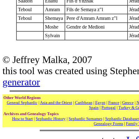
Saadon
Eliahu
Fils d'Yitzhak
Jéra
Teboul
Amram
Fils de Semaya z"l
Jéra
Teboul
Shemaya
Pere d'Amram Amram z"l
Jéra
Moshe
Gendre de Medioni
Jéra
Sylvain
Jéra
© Jeffrey Malka, 2007
this tool was created using Steph
generator
Other World Regions
General Sephardic
|
Asia and the Orient
|
Caribbean
|
Egypt
|
France
|
Greece
|
N
Spain
|
Portugal
|
Turkey & G
Archives and Genealogy Topics
How to Start
|
Sephardic History
|
Sephardic Surnames
|
Sephardic Database
Genealogy Forms
|
Family 