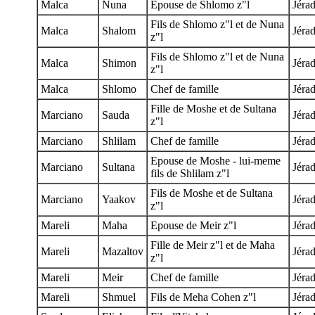
Malca
Nuna
Epouse de Shlomo z"l
Jéra
Fils de Shlomo z"l et de Nuna
Malca
Shalom
Jéra
z"l
Fils de Shlomo z"l et de Nuna
Malca
Shimon
Jéra
z"l
Malca
Shlomo
Chef de famille
Jéra
Fille de Moshe et de Sultana
Marciano
Sauda
Jéra
z"l
Marciano
Shlilam
Chef de famille
Jéra
Epouse de Moshe - lui-meme
Marciano
Sultana
Jéra
fils de Shlilam z"l
Fils de Moshe et de Sultana
Marciano
Yaakov
Jéra
z"l
Mareli
Maha
Epouse de Meir z"l
Jéra
Fille de Meir z"l et de Maha
Mareli
Mazaltov
Jéra
z"l
Mareli
Meir
Chef de famille
Jéra
Mareli
Shmuel
Fils de Meha Cohen z"l
Jéra