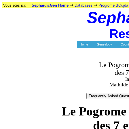
Vous êtes ici:
SephardicGen Home
Databases
Progrome d'Oujda 
Seph
Re
Home
Genealogy
Count
Le Pogrom
des 7
In
Mathilde
Le Pogrome 
des 7 e